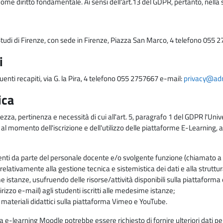
come diritto fondamentale. Ai sensi dell'art.13 del GDPR, pertanto, nella 
i Studi di Firenze, con sede in Firenze, Piazza San Marco, 4 telefono 055 
i
uenti recapiti, via G. la Pira, 4 telefono 055 2757667 e-mail:
privacy@adm.
ica
ezza, pertinenza e necessità di cui all'art. 5, paragrafo 1 del GDPR l'Unive
 al momento dell'iscrizione e dell'utilizzo delle piattaforme E-Learning, a
enti da parte del personale docente e/o svolgente funzione (chiamato a c
lativamente alla gestione tecnica e sistemistica dei dati e alla struttu
me istanze, usufruendo delle risorse/attività disponibili sulla piattaform
rizzo e-mail) agli studenti iscritti alle medesime istanze;
i materiali didattici sulla piattaforma Vimeo e YouTube.
rma e-learning Moodle potrebbe essere richiesto di fornire ulteriori dati per