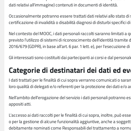
dati relativi all'immagine) contenuti in documenti di identità.
Occasionalmente potranno essere trattati dati relativi allo stato di s
certificazione di invalidità o disabilità diagnosi di disturbi specifici 
Nel contesto del MOOC, i dati personali raccolti saranno limitati a qu
previsto l'utilizzo di sistemi di riconoscimento dell'identità tramite 
2016/679 (GDPR), in base all'art. 6 par. 1 lett. e), per l'esecuzione 
Gli interessati sono costituiti dai partecipanti ai corsi e dal pers
Categorie di destinatari dei dati ed e
I dati trattati per le finalità di cui sopra verranno comunicati o sar
loro qualità di delegati e/o referenti per la protezione dei dati e/o
Nell'ambito dell'erogazione del servizio i dati personali potranno esse
appositi atti.
L'accesso ai dati raccolti per le finalità di cui sopra, inoltre, pu
o per la gestione di alcune funzionalità aggiuntive, anche a soggetti
debitamente nominati come Responsabili del trattamento a norma d