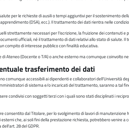
alute per le richieste di ausili o tempi aggiuntivi per il sostenimento del
di apprendimento (DSA), ecc.). Il trattamento dei dati rientra nelle condizioni 
elli strettamente necessari per l'iscrizione, la fruizione dei contenuti e 
documenti ufficiali, né il trattamento di dati relativi allo stato di salute
di un compito di interesse pubblico con finalità educativa.
onale di Ateneo (Docente o T/A) o anche esterno ma comunque coinvolto nel
ventuale trasferimento dei dati
anno comunque accessibili ai dipendenti e collaboratori dell'Università deg
 amministratori di sistema e/o incaricati del trattamento, saranno a tal fi
re condivisi con soggetti terzi con i quali sono stati disciplinati i recipro
ò essere consentito dal Titolare, per lo svolgimento di lavori di manutenz
 esterni che, ai soli fini della prestazione richiesta, potrebbero venire a
ell'art. 28 del GDPR.