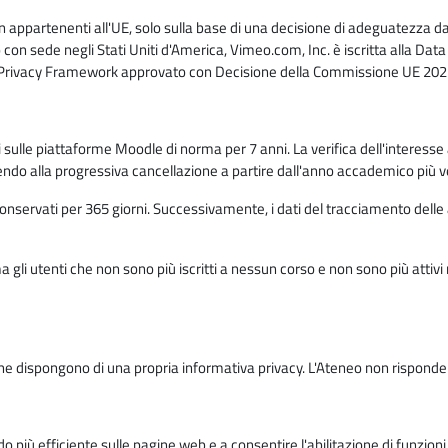
n appartenenti all'UE, solo sulla base di una decisione di adeguatezza da 
con sede negli Stati Uniti d'America, Vimeo.com, Inc. è iscritta alla Da
a Privacy Framework approvato con Decisione della Commissione UE 2023
ati sulle piattaforme Moodle di norma per 7 anni. La verifica dell'interesse 
ndo alla progressiva cancellazione a partire dall'anno accademico più v
o conservati per 365 giorni. Successivamente, i dati del tracciamento delle
ma gli utenti che non sono più iscritti a nessun corso e non sono più atti
e dispongono di una propria informativa privacy. L'Ateneo non risponde de
o più efficiente sulle pagine web e a consentire l'abilitazione di funzioni 