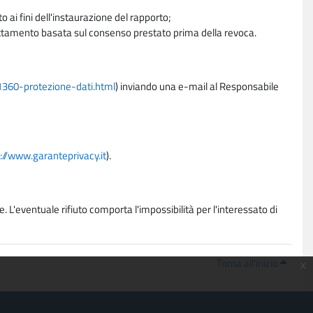
 ai fini dell'instaurazione del rapporto;
trattamento basata sul consenso prestato prima della revoca.
11360-protezione-dati.html
) inviando una e-mail al Responsabile
://www.garanteprivacy.it
).
. L'eventuale rifiuto comporta l'impossibilità per l'interessato di
Torna all'inizio
x