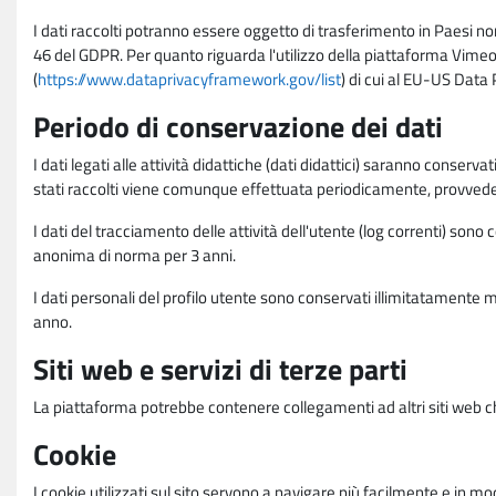
I dati raccolti potranno essere oggetto di trasferimento in Paesi no
46 del GDPR. Per quanto riguarda l'utilizzo della piattaforma Vimeo 
(
https://www.dataprivacyframework.gov/list
) di cui al EU-US Dat
Periodo di conservazione dei dati
I dati legati alle attività didattiche (dati didattici) saranno conserv
stati raccolti viene comunque effettuata periodicamente, provvede
I dati del tracciamento delle attività dell'utente (log correnti) son
anonima di norma per 3 anni.
I dati personali del profilo utente sono conservati illimitatamente 
anno.
Siti web e servizi di terze parti
La piattaforma potrebbe contenere collegamenti ad altri siti web ch
Cookie
I cookie utilizzati sul sito servono a navigare più facilmente e in mod