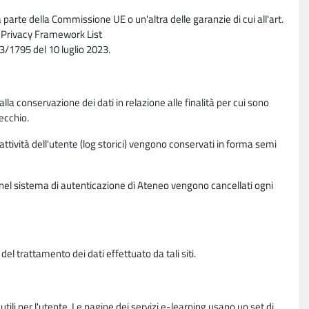
parte della Commissione UE o un'altra delle garanzie di cui all'art.
ta Privacy Framework List
/1795 del 10 luglio 2023.
alla conservazione dei dati in relazione alle finalità per cui sono
ecchio.
 attività dell'utente (log storici) vengono conservati in forma semi
vi nel sistema di autenticazione di Ateneo vengono cancellati ogni
l trattamento dei dati effettuato da tali siti.
utili per l'utente. Le pagine dei servizi e-learning usano un set di