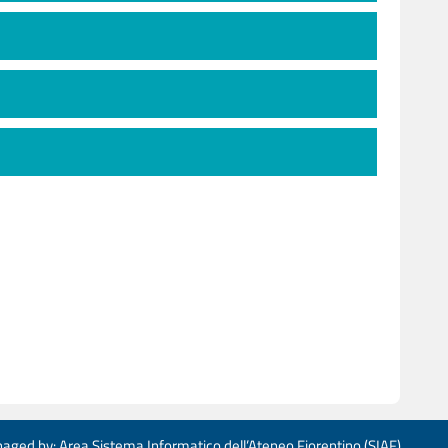
aged by: Area Sistema Informatico dell’Ateneo Fiorentino (SIAF)