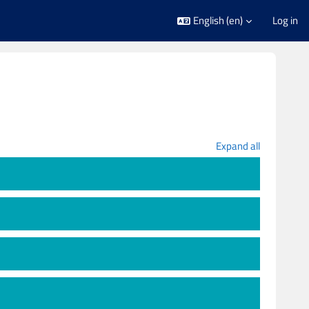
English ‎(en)‎
Log in
ses
Expand all