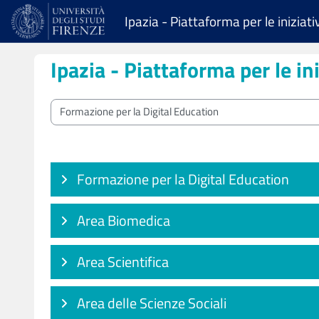
Skip to main content
Ipazia - Piattaforma per le iniziat
Ipazia - Piattaforma per le in
Course categories
Formazione per la Digital Education
Area Biomedica
Area Scientifica
Area delle Scienze Sociali