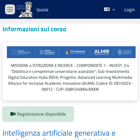
Vai al contenuto principale
Ipazia
Login
Pannello laterale
Informazioni sul corso
MISSIONE 4 ISTRUZIONE E RICERCA - COMPONENTE 1 - INVEST. 3.4
“Didattica e competenze universitarie avanzate”; Sub-Investimento
Digital Education Hubs (DEH). Progetto: Advanced Learning Multimedia
Alliance for Inclusive Academic Innovation (ALMA). Codice ID: DEH2023-
00012 - CUP: E68H24000430006
Stato iscrizioni:
Registrazione disponibile
Intelligenza artificiale generativa e