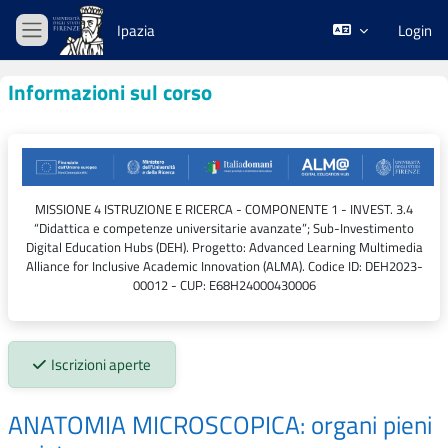
Vai al contenuto principale
Ipazia
Login
Pannello laterale
Informazioni sul corso
MISSIONE 4 ISTRUZIONE E RICERCA - COMPONENTE 1 - INVEST. 3.4
“Didattica e competenze universitarie avanzate”; Sub-Investimento
Digital Education Hubs (DEH). Progetto: Advanced Learning Multimedia
Alliance for Inclusive Academic Innovation (ALMA). Codice ID: DEH2023-
00012 - CUP: E68H24000430006
Stato iscrizioni:
Iscrizioni aperte
ANATOMIA MICROSCOPICA: organi pieni